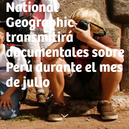
National
Geographic
transmitirá
documentales sobre
Perú durante el mes
de julio