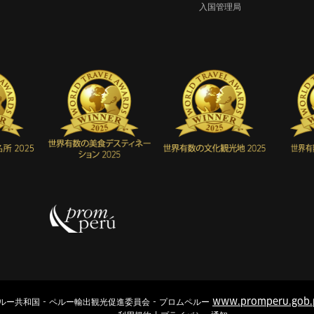
入国管理局
www.promperu.gob.
ルー共和国 - ペルー輸出観光促進委員会 - プロムペルー