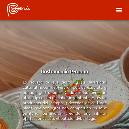
Gastronomía Peruana
La riqueza de sus tierras y su diversidad
cultural hacen del Perú un país de exquisita y
variada gastronomía. Cada ciudad tiene un
plato típico con un sabor inigualable. Miles de
productos del campo y decenas de culturas
vivas, que por siglos han compartido un solo
territorio, terminaron creando una infinita
oferta, donde sólo el paladar debe elegir.