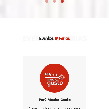
EVENTOS & FERIAS
Eventos
& Ferias
Perú Mucho Gusto
"Perú mucho gusto" nació como