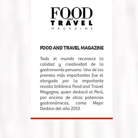
FOOD AND TRAVEL MAGAZINE
WO
 es un
Todo el mundo reconoce la
La pa
lo por
calidad y creatividad de la
perua
res y
gastronomía peruana. Uno de los
y res
que en
premios más importantes fue el
fusió
 de la
otorgado por la importante
de té
 le ha
revista británica Food and Travel
de e
 como
Magazine, quien destacó al Perú,
deter
e las
por encima de otras potencias
del P
por la
gastronómicas, como Mejor
Culi
tados
Destino del año 2013.
últim