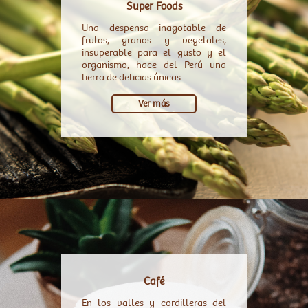
Super Foods
Una despensa inagotable de
frutos, granos y vegetales,
insuperable para el gusto y el
organismo, hace del Perú una
tierra de delicias únicas.
Ver más
Café
En los valles y cordilleras del