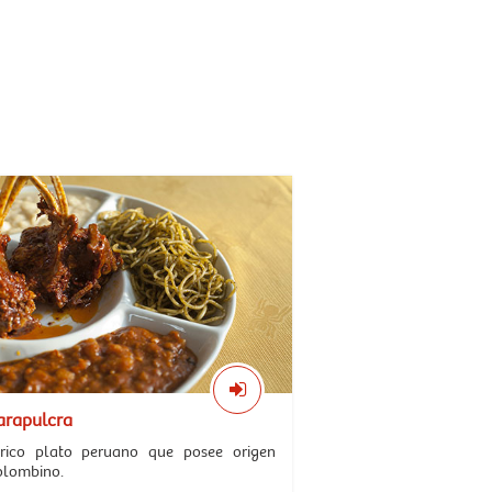
arapulcra
órico plato peruano que posee origen
olombino.