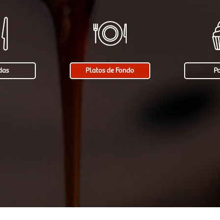
das
Platos de Fondo
Po