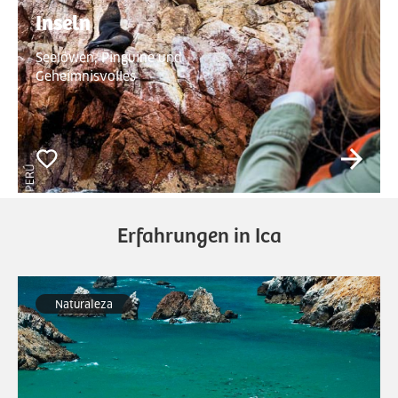
Inseln
Seelöwen, Pinguine und
Geheimnisvolles
Erfahrungen in Ica
Naturaleza