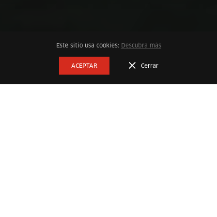
Este sitio usa cookies:
Descubra más
DESTINO GENERAL
ACEPTAR
Cerrar
Cada experiencia tiene una riqueza
escondida ¡Encuéntrala!
Histórico Cultural