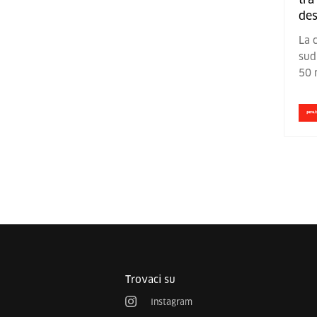
des
La c
sud-
50 
Trovaci su
Instagram