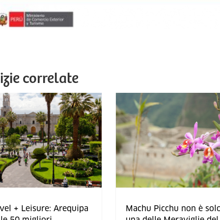
izie correlate
vel + Leisure: Arequipa
Machu Picchu non è sol
 le 50 migliori
una delle Meraviglie del