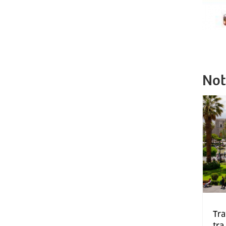
Not
Tra
tra