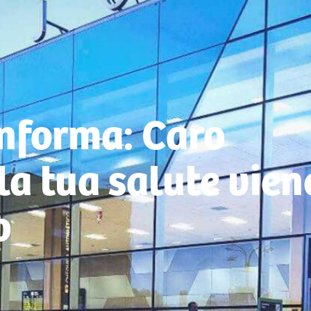
forma: Caro
la tua salute vien
o