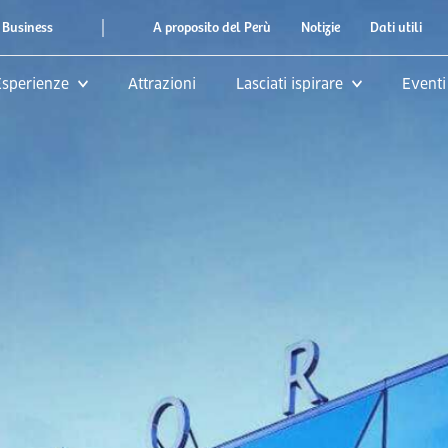
|
 Business
A proposito del Perù
Notizie
Dati utili
Esperienze
Attrazioni
Lasciati ispirare
Eventi