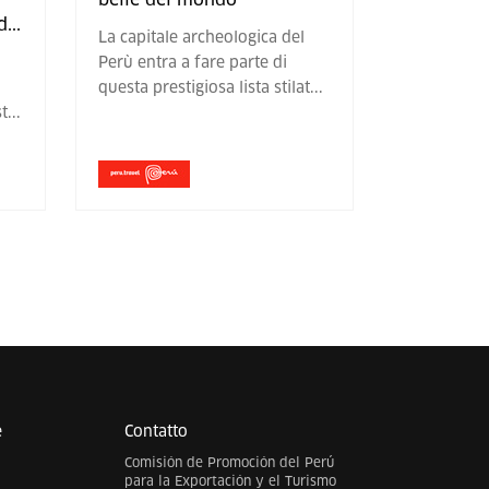
d
...
La capitale archeologica del
Perù entra a fare parte di
questa prestigiosa lista stilat
...
st
...
e
Contatto
Comisión de Promoción del Perú
para la Exportación y el Turismo