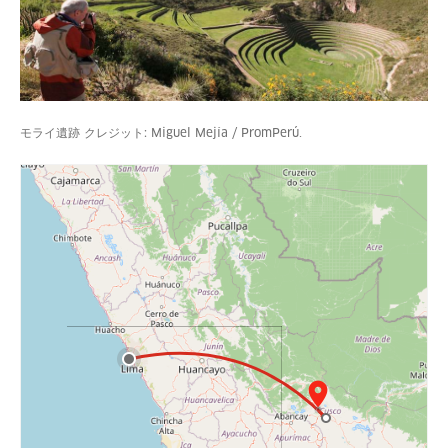
モライ遺跡 クレジット: Miguel Mejía / PromPerú.