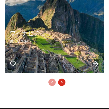
ワイナピチュ
偉大な見張り
‹
›