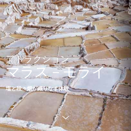
アトラクション
マラス－モライ
塩と段々畑が織りなす体験