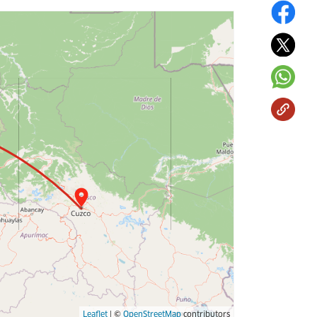
Leaflet
| ©
OpenStreetMap
contributors