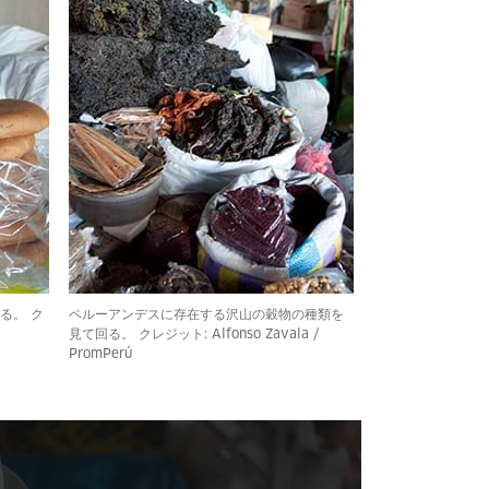
る。 ク
ペルーアンデスに存在する沢山の穀物の種類を
見て回る。 クレジット: Alfonso Zavala /
PromPerú