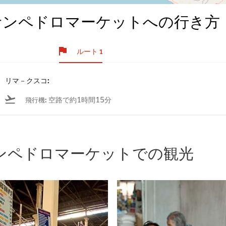
サンペドロマーケットへの行き方
ルート 1
リマ－クスコ:
空路で約1時間15分
飛行機
:
ンペドロマーケットでの観光