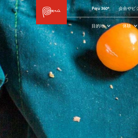
Peru 360º
会合やビ
目的地
体験