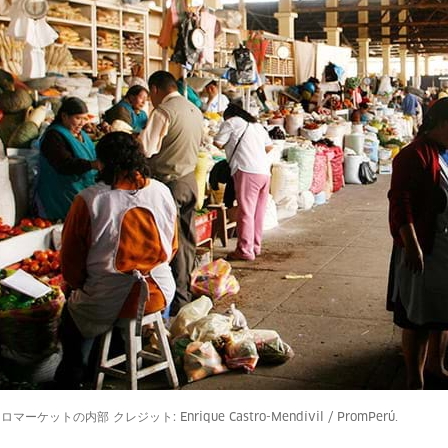
マーケットの内部 クレジット: Enrique Castro-Mendívil / PromPerú.