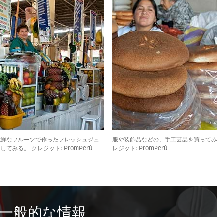
新鮮なフルーツで作ったフレッシュジュ
服や装飾品などの、手工芸品を買ってみ
てみる。 クレジット: PromPerú.
レジット: PromPerú.
一般的な情報