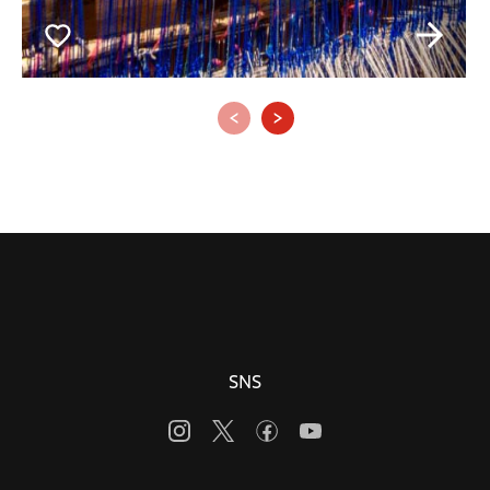
‹
›
SNS