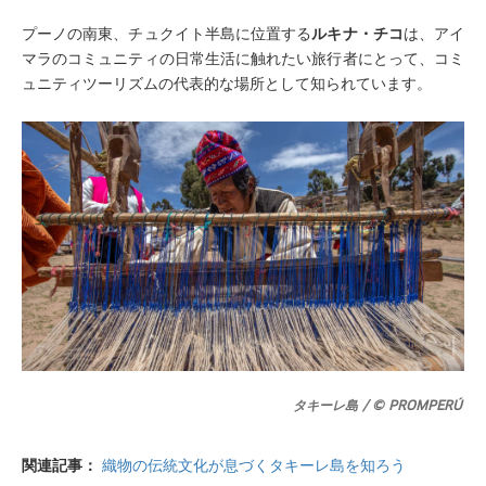
プーノの南東、チュクイト半島に位置する
ルキナ・チコ
は、アイ
マラのコミュニティの日常生活に触れたい旅行者にとって、コミ
ュニティツーリズムの代表的な場所として知られています。
タキーレ島 / © PROMPERÚ
関連記事：
織物の伝統文化が息づくタキーレ島を知ろう