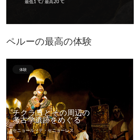
最低1 ℃/ 最高20 ℃
ペルーの最高の体験
体験
チクラヨとその周辺の
考古学遺跡をめぐる
セニョール・デ・セニョーレス