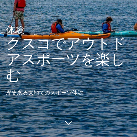
体験
クスコでアウトド
アスポーツを楽し
む
歴史ある大地でのスポーツ体験