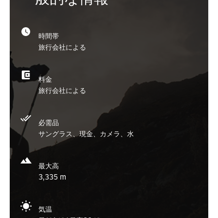
時間帯
旅行会社による
料金
旅行会社による
必需品
サングラス、現金、カメラ、水
最大高
3,335 m
気温