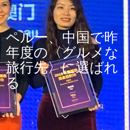
ペルー、中国で昨
年度の〈グルメな
旅行先〉に選ばれ
る