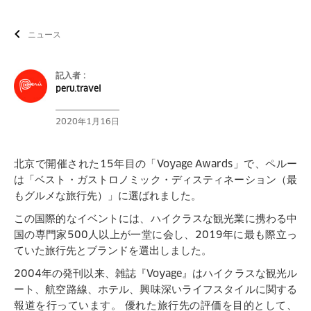
ニュース
記入者 :
peru.travel
2020年1月16日
北京で開催された
15
年目の「
Voyage Awards
」で、ペルー
は「ベスト・ガストロノミック・ディスティネーション（最
もグルメな旅行先）」に選ばれました。
この国際的なイベントには、ハイクラスな観光業に携わる中
国の専門家
500
人以上が一堂に会し、
2019
年に最も際立っ
ていた旅行先とブランドを選出しました。
2004
年の発刊以来、雑誌『
Voyage
』はハイクラスな観光ル
ート、航空路線、ホテル、興味深いライフスタイルに関する
報道を行っています。
優れた旅行先の評価を目的として、