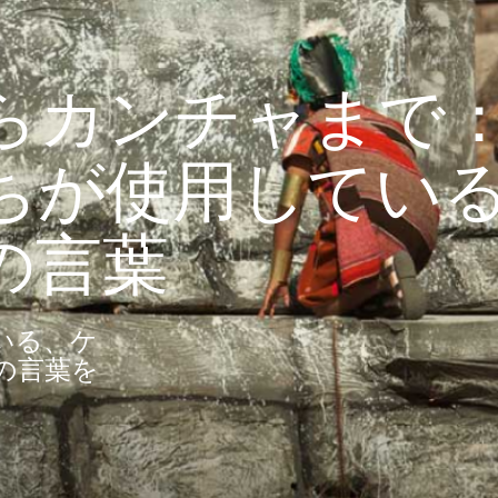
らカンチャまで
ちが使用してい
の言葉
いる、ケ
の言葉を