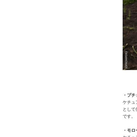
・プチョ
ケチュ
として
です。
・モロー