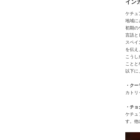
イン
ケチュ
地域に
初期の
言語と
スペイ
を伝え
こうし
ことと
以下に
・クーラ
カトリ
・チョク
ケチュ
す。他