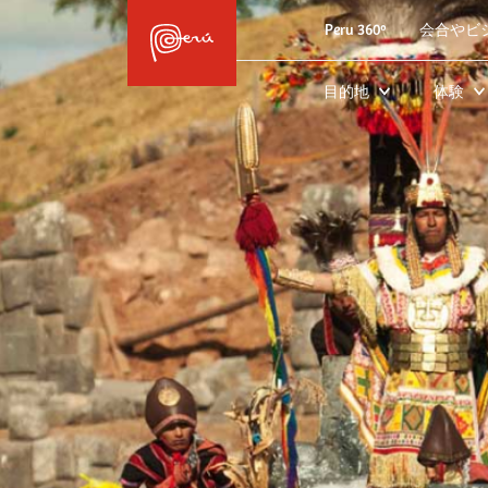
Peru 360º
会合やビ
目的地
体験