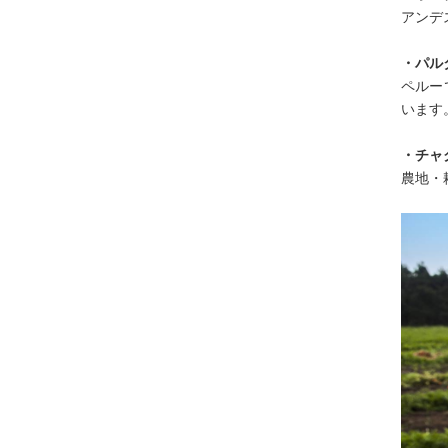
アンデ
・パルタ
ペルー
います
・チャク
農地・