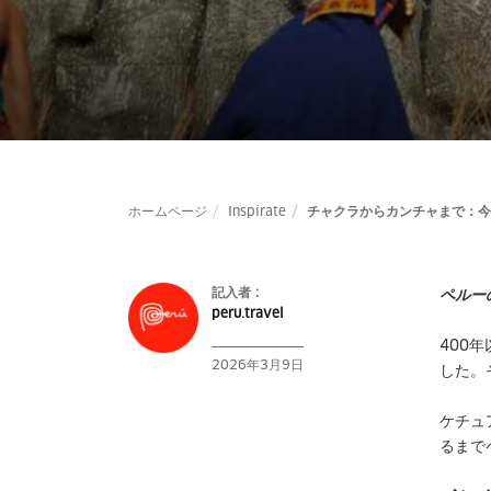
ホームページ
Inspírate
チャクラからカンチャまで：今
記入者 :
ペルー
peru.travel
400
2026年3月9日
した。
ケチュ
るまで