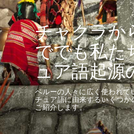
チャクラか
ででも私た
ュア語起源
ペルーの人々に広く使われて
チュア語に由来するいくつか
ご紹介します。