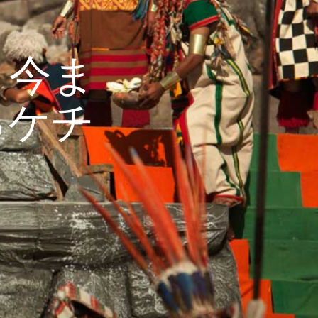
：今ま
るケチ