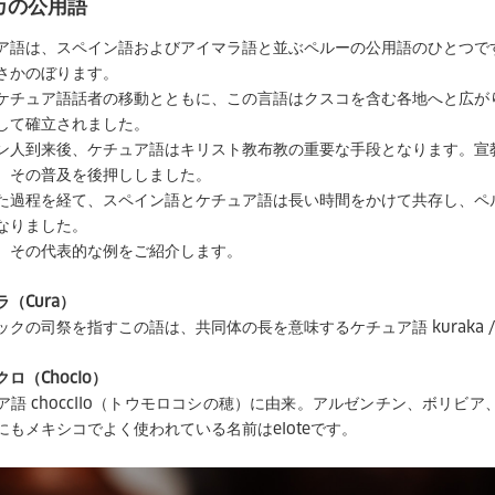
カの公用語
ア語は、スペイン語およびアイマラ語と並ぶペルーの公用語のひとつで
さかのぼります。
ケチュア語話者の移動とともに、この言語はクスコを含む各地へと広が
して確立されました。
ン人到来後、ケチュア語はキリスト教布教の重要な手段となります。宣
、その普及を後押ししました。
た過程を経て、スペイン語とケチュア語は長い時間をかけて共存し、ペ
なりました。
、その代表的な例をご紹介します。
（Cura）
ックの司祭を指すこの語は、共同体の長を意味するケチュア語 kuraka / 
ロ（Choclo）
ア語 choccllo（トウモロコシの穂）に由来。アルゼンチン、ボリ
にもメキシコでよく使われている名前はeloteです。