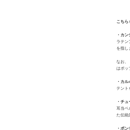
こちら
・カンチ
ラテン
を指し
なお、
はポッ
・カルパ
テント
・チュー
耳当ペ
た伝統
・ポンチ