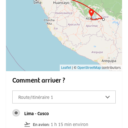
Leaflet
| ©
OpenStreetMap
contributors
Comment arriver ?
Route/Itinéraire 1
Lima - Cusco
1 h 15 min environ
En avion
: