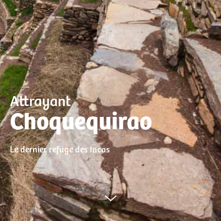
Attrayant
Choquequirao
Le dernier refuge des Incas