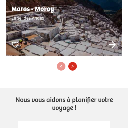
Maras - Moray
Le sel des Andes
‹
›
Nous vous aidons à planifier votre
voyage !
.