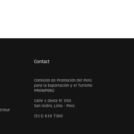
Contact
Comisión de Promoción del Perú
para la Exportación y el Turismo
PROMPERÚ
Calle 1 Oeste N° 050
San Isidro, Lima - Perú
érieur
(511) 616 7300