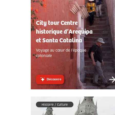
City tour Centre
historique d’Arequipa
et Santa Catalina
Voyage au cœur de l’époque
coloniale
Découvre
Histoire / Culture