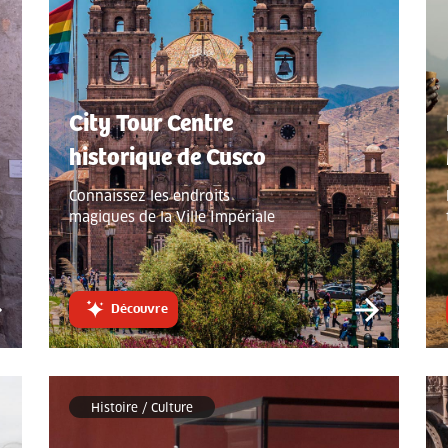
City Tour Centre
historique de Cusco
Connaissez les endroits
magiques de la Ville Impériale
Découvre
Histoire / Culture