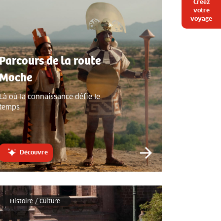
Creez
votre
voyage
Parcours de la route
Moche
Là où la connaissance défie le
temps
Découvre
Histoire / Culture