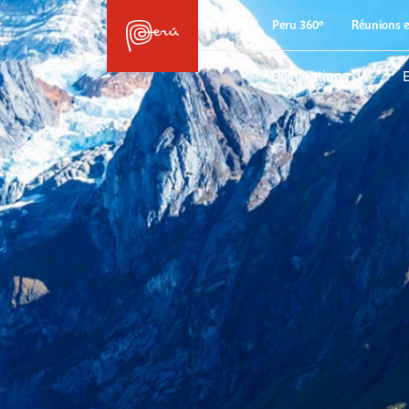
Peru 360º
Réunions e
Destinations