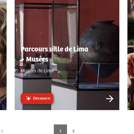
Parcours ville de Lima
+ Musées
Musées de Lima
Découvre
<
1
2
>