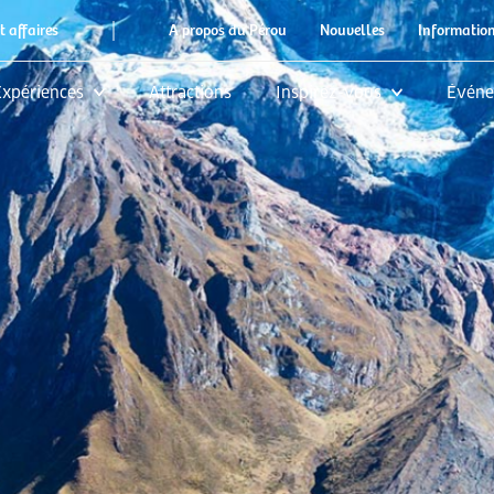
|
t affaires
A propos du Pérou
Nouvelles
Information
Expériences
Attractions
Inspirez-vous
Événe