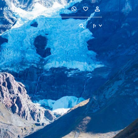
s utiles
ments
fr