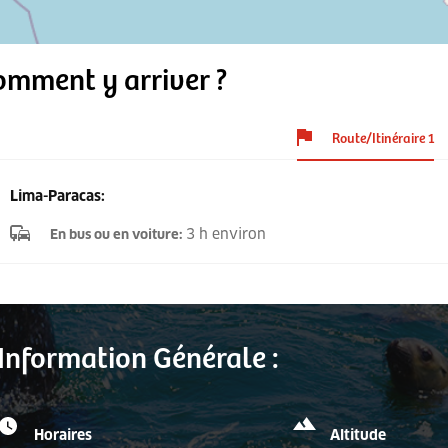
omment y arriver ?
Route/Itinéraire 1
Lima-Paracas:
3 h environ
En bus ou en voiture
:
Information Générale :
Horaires
Altitude