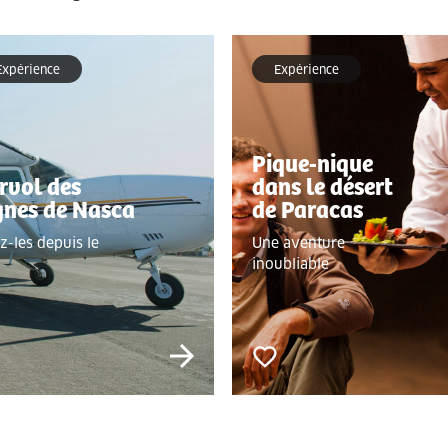
Expérience
Expérience
Pique-nique
rvol des
dans le désert
gnes de Nasca
de Paracas
z-les depuis le
Une aventure
inoubliable