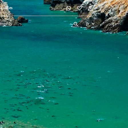
s utiles
ments
fr