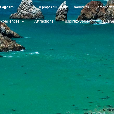
|
t affaires
A propos du Pérou
Nouvelles
Information
Expériences
Attractions
Inspirez-vous
Événe