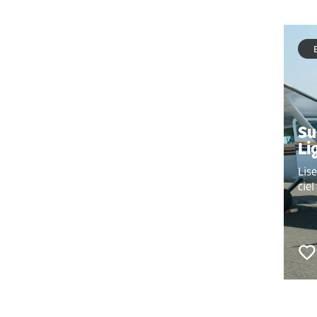
Su
Li
Lise
ciel