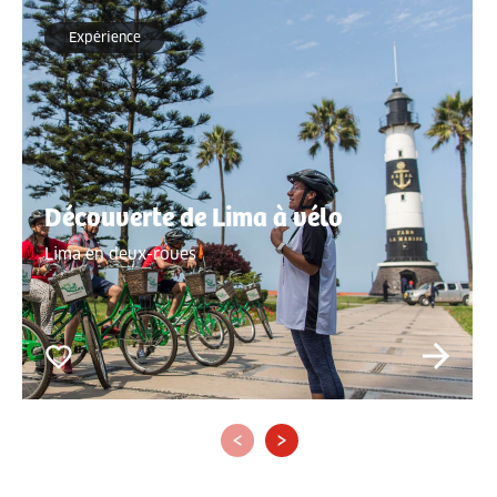
Expérience
Découverte de Lima à vélo
Lima en deux-roues
‹
›