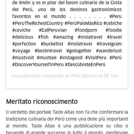
de limón y es el pilar del boom culinario de la Costa
del Perú, uno de los destinos gastronómicos
favoritos en el mundo . . . . . . . . #Peru
#PeruTheRichestCountry #PerúPaísMásRico #cebiche
#ceviche #EatPeruvian #foodporn #foodie
#delicious #fish #amazing #instatravel #travel
#perfection #bucketlist #instatravel #travelgram
#voyage #bestintravel #gotogether #wanderlust
#mustvisit #mustsee #instagood #VisitPeru #Perú
#DiscoverYourselfInPeru #DescúbreteEnPerú
Perú
28 Jun, 2019 a las 9:37 PDT
Una publicación compartida de
(@peru) el
Meritato riconoscimento
Il verdetto del portale Taste Atlas non fa che confermare la
tradizione culinaria del Perù come una delle più importanti
al mondo. Taste Atlas è una pubblicazione su cibo e
bevande di grande successo in tutto il mondo, meritevole