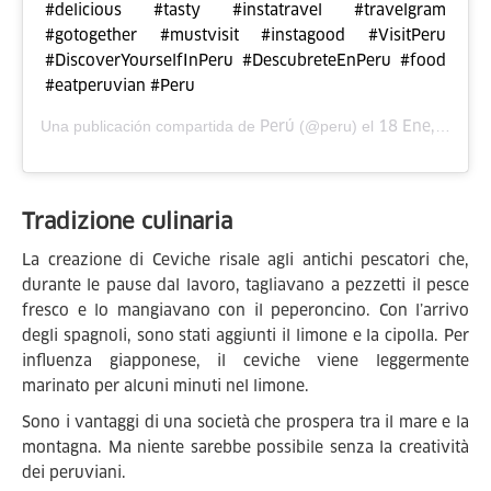
#delicious #tasty #instatravel #travelgram
#gotogether #mustvisit #instagood #VisitPeru
#DiscoverYourselfInPeru #DescubreteEnPeru #food
#eatperuvian #Peru
Perú
18 Ene, 2016 a las 8:59 PST
Una publicación compartida de
(@peru) el
Tradizione culinaria
La creazione di Ceviche risale agli antichi pescatori che,
durante le pause dal lavoro, tagliavano a pezzetti il pesce
fresco e lo mangiavano con il peperoncino. Con l’arrivo
degli spagnoli, sono stati aggiunti il limone e la cipolla. Per
influenza giapponese, il ceviche viene leggermente
marinato per alcuni minuti nel limone.
Sono i vantaggi di una società che prospera tra il mare e la
montagna. Ma niente sarebbe possibile senza la creatività
dei peruviani.