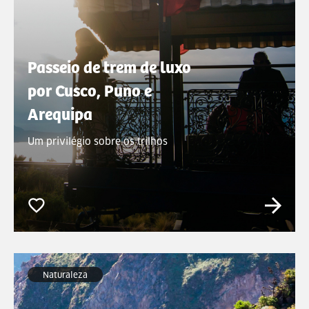
Passeio de trem de luxo
por Cusco, Puno e
Arequipa
Um privilégio sobre os trilhos
Naturaleza