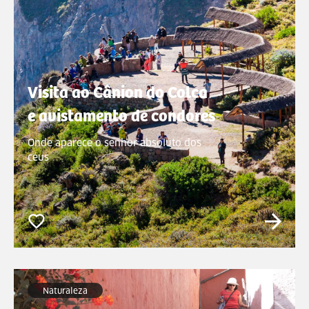
Visita ao Cânion do Colca
e avistamento de condores
Onde aparece o senhor absoluto dos
céus
Naturaleza