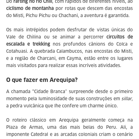
Do
rafting no rio Chili
, com rápidos de diferentes níveis, ao
ciclismo de montanha
por rotas que descem das encostas
do Misti, Pichu Pichu ou Chachani, a aventura é garantida.
Os mais intrépidos podem desfrutar de vistas únicas do
Vale de Chilina ou se animar a percorrer
circuitos de
escalada e trekking
nos profundos cânions do Colca e
Cotahuasi. A quebrada Calambucos, nas encostas do Misti,
e a região de Charcani, em Cayma, estão entre os lugares
mais visitados para realizar essas incríveis atividades.
O que fazer em Arequipa?
A chamada “Cidade Branca” surpreende desde o primeiro
momento pela luminosidade de suas construções em
sillar
,
a pedra vulcânica que lhe confere um charme único.
O roteiro clássico em Arequipa geralmente começa na
Plaza de Armas, uma das mais belas do Peru. Ali, a
imponente Catedral e as arcadas coloniais criam o cenário