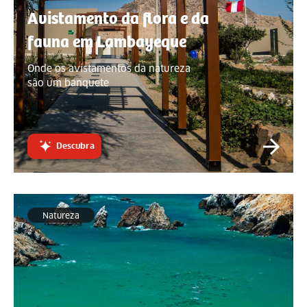
Avistamento da flora e da
fauna em Lambayeque
Onde os avistamentos da natureza
são um banquete
Descubra
Natureza