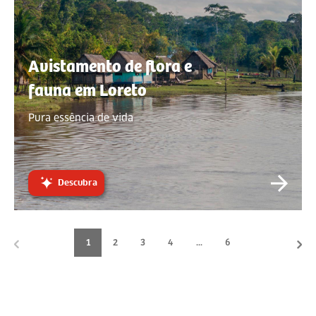
Avistamento de flora e
fauna em Loreto
Pura essência de vida
Descubra
1
2
3
4
...
6
<
>