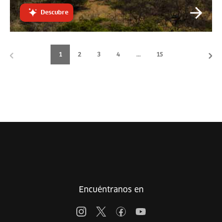
Descubre
1
2
3
4
...
15
<
>
Encuéntranos en