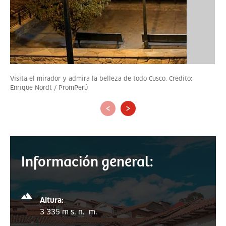
Visita el mirador y admira la belleza de todo Cusco. Crédito:
Enrique Nordt / PromPerú
‹
›
Información general:
Altura:
3 335 m s. n. m.