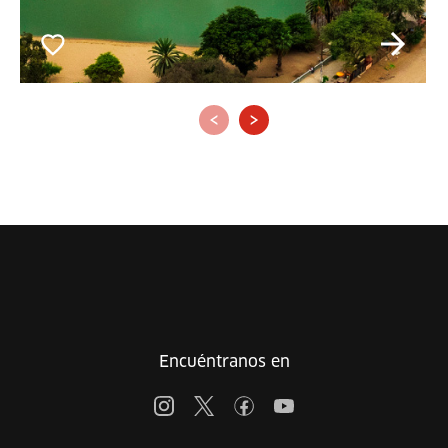
‹
›
Encuéntranos en