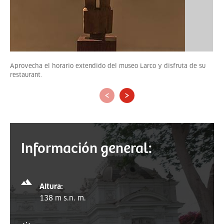
Aprovecha el horario extendido del museo Larco y disfruta de su
restaurant.
‹
›
Información general:
Altura:
138 m s.n. m.