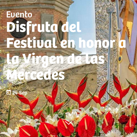
Evento
Disfruta del
Festival en honor a
la Virgen de las
Mercedes
24 Sep