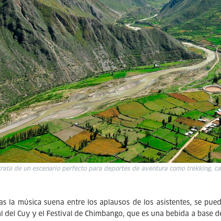
trata de un escenario perfecto para deportes de aventura como trekking, can
as la música suena entre los aplausos de los asistentes, se pued
al del Cuy y el Festival de Chimbango, que es una bebida a base d