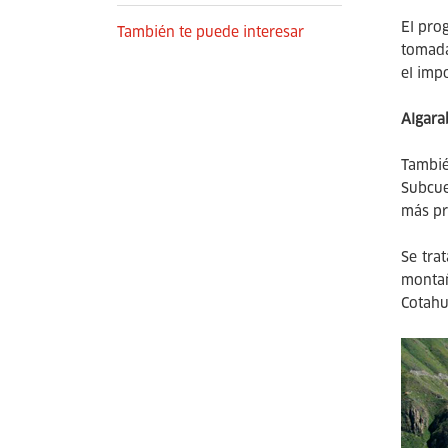
El pro
También te puede interesar
tomada
el imp
Algara
Tambié
Subcue
más pr
Se tra
montañ
Cotahu