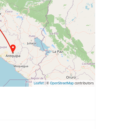
Leaflet
| ©
OpenStreetMap
contributors