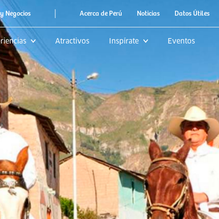
|
y Negocios
Acerca de Perú
Noticias
Datos Útiles
riencias
Atractivos
Inspírate
Eventos