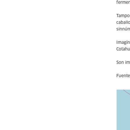
fermen
Tampoc
caball
sinnúm
Imagín
Cotahu
Son im
Fuente