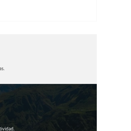
as.
tividad.