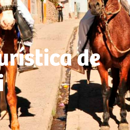
rística de
i