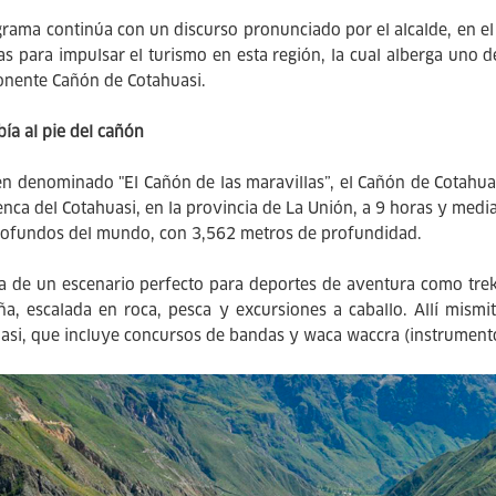
grama continúa con un discurso pronunciado por el alcalde, en el
s para impulsar el turismo en esta región, la cual alberga uno d
onente Cañón de Cotahuasi.
bía al pie del cañón
n denominado "El Cañón de las maravillas”, el Cañón de Cotahuasi
nca del Cotahuasi, en la provincia de La Unión, a 9 horas y med
ofundos del mundo, con 3,562 metros de profundidad.
ta de un escenario perfecto para deportes de aventura como trekki
a, escalada en roca, pesca y excursiones a caballo. Allí mismit
asi, que incluye concursos de bandas y waca waccra (instrumento