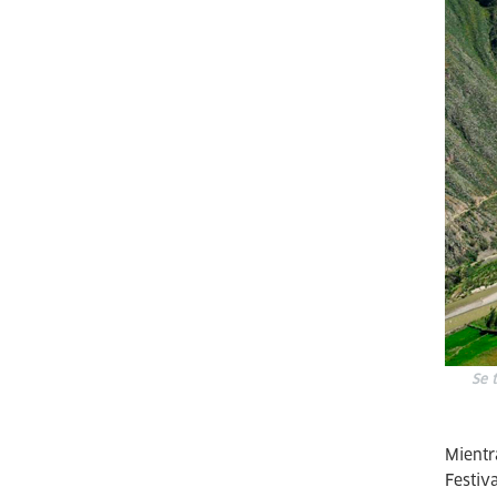
Se 
Mientr
Festiv