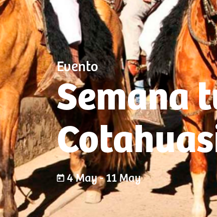
Evento
Semana tu
Cotahuas
4 May - 11 May