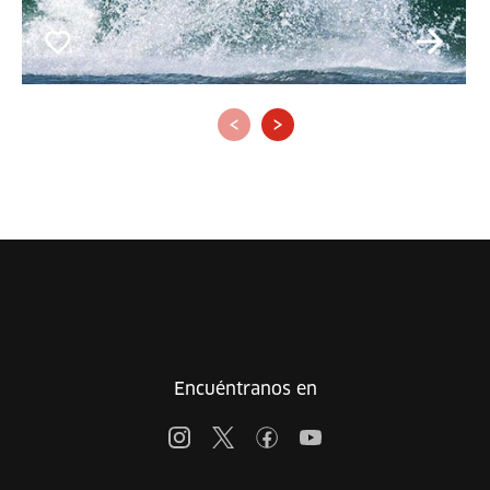
‹
›
Encuéntranos en