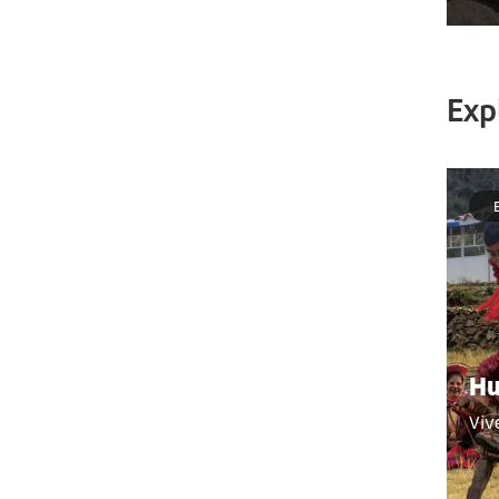
Exp
Hu
Viv