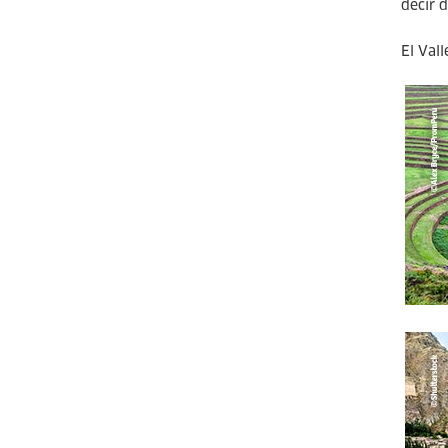
decir 
El Val