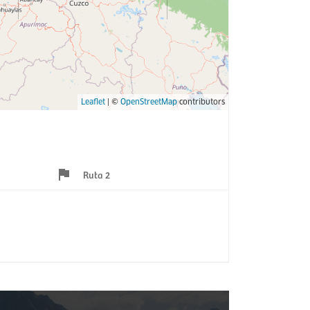
Leaflet
| ©
OpenStreetMap
contributors
Ruta 2