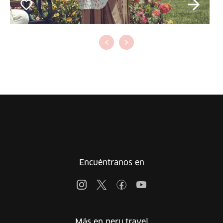
‹
›
Encuéntranos en
Más en peru.travel