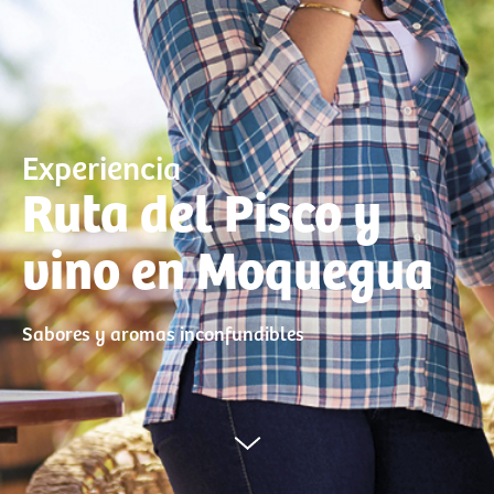
Experiencia
Ruta del Pisco y
vino en Moquegua
Sabores y aromas inconfundibles