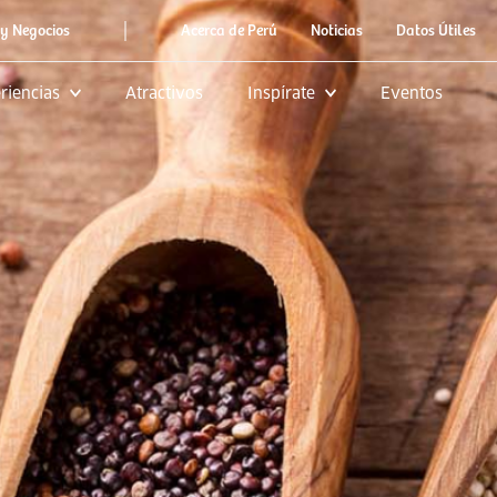
|
y Negocios
Acerca de Perú
Noticias
Datos Útiles
riencias
Atractivos
Inspírate
Eventos