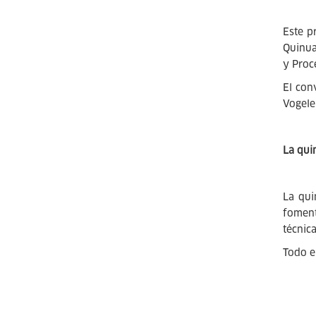
Este p
Quinua
y Proc
El con
Vogele
La qui
La qui
foment
técnic
Todo e