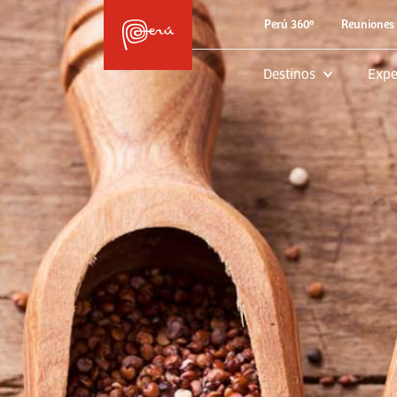
Perú 360º
Reuniones 
Destinos
Expe