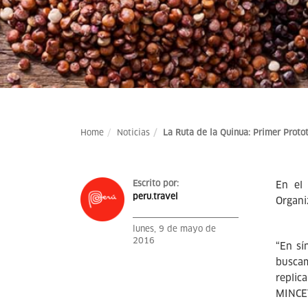
Home
Noticias
La Ruta de la Quinua: Primer Proto
Escrito por:
En el 
peru.travel
Organi
lunes, 9 de mayo de
2016
“En sí
buscam
replic
MINCE