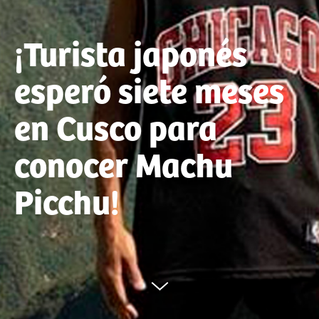
¡Turista japonés
esperó siete meses
en Cusco para
conocer Machu
Picchu!