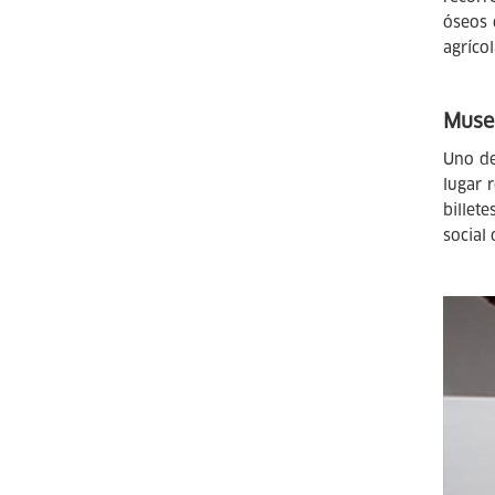
óseos 
agríco
Muse
Uno de
lugar 
billet
social