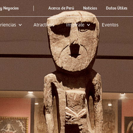
|
y Negocios
Acerca de Perú
Noticias
Datos Útiles
riencias
Atractivos
Inspírate
Eventos