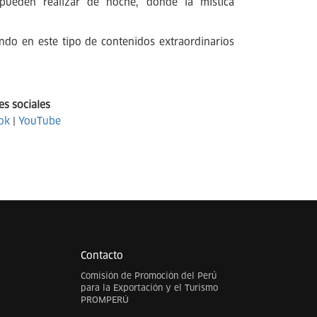
 pueden realizar de noche, donde la mística
ndo en este tipo de contenidos extraordinarios
es sociales
ok
|
YouTube
Contacto
Comisión de Promoción del Perú
para la Exportación y el Turismo
PROMPERÚ