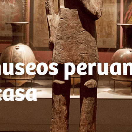
museos perua
casa