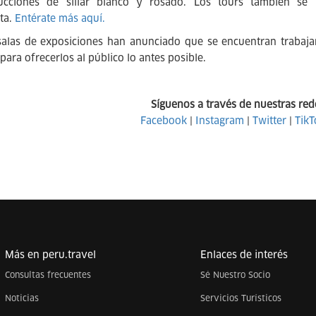
rucciones de sillar blanco y rosado. Los tours también se
ta.
Entérate más aquí.
salas de exposiciones han anunciado que se encuentran trabaja
para ofrecerlos al público lo antes posible.
Síguenos a través de nuestras red
Facebook
|
Instagram
|
Twitter
|
TikT
Más en peru.travel
Enlaces de interés
Consultas frecuentes
Sé Nuestro Socio
Noticias
Servicios Turísticos