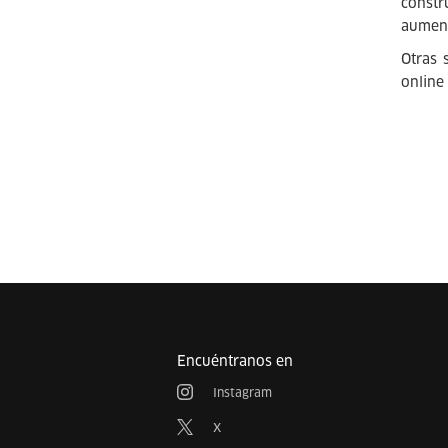
const
aumen
Otras 
online 
Encuéntranos en
Instagram
X