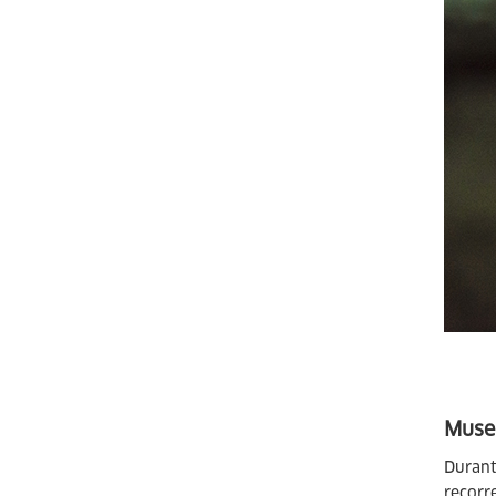
Museo
Durant
recorr