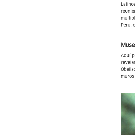
Latino
reunie
múltip
Perú, 
Muse
Aquí p
revela
Obelis
muros 