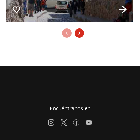
‹
›
Encuéntranos en