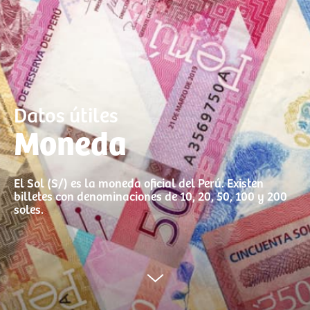
Datos útiles
Moneda
El Sol (S/) es la moneda oficial del Perú. Existen
billetes con denominaciones de 10, 20, 50, 100 y 200
soles.