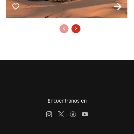
‹
›
Encuéntranos en