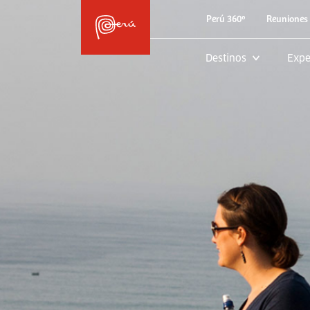
Perú 360º
Reuniones 
Destinos
Expe