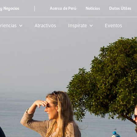
|
y Negocios
Acerca de Perú
Noticias
Datos Útiles
riencias
Atractivos
Inspírate
Eventos