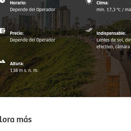
Horario:
Clima:
Depende del Operador
mín. 17,3 ℃ / má
Precio:
Indispensable:
Depende del Operador
Lentes de sol, di
efectivo, cámara 
Altura:
138 m s. n. m.
lora más