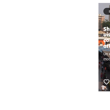
Sh
vi
co
ar
Un 
mod