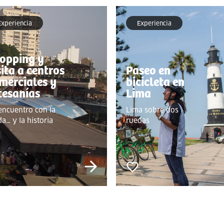
Experiencia
Experiencia
opping y
sita a centros
Paseo en
merciales y
bicicleta en
tesanías
Lima
encuentro con la
Lima sobre dos
a… y la historia
ruedas