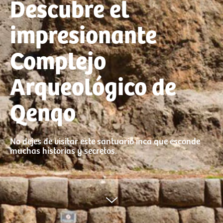
Descubre el
impresionante
Complejo
Arqueológico de
Qenqo
No dejes de visitar este santuario inca que esconde
muchas historias y secretos.