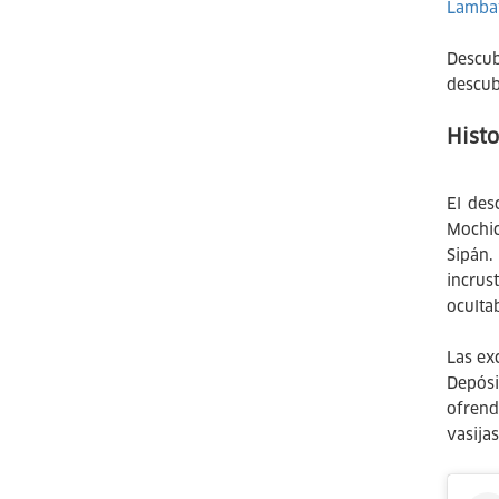
Lamba
Descub
descub
Histo
El des
Mochic
Sipán.
incrus
oculta
Las ex
Depósi
ofrend
vasija