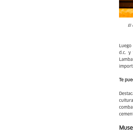
El 
Luego 
d.c. y
Lambay
import
Te pue
Destac
cultur
combat
cement
Muse