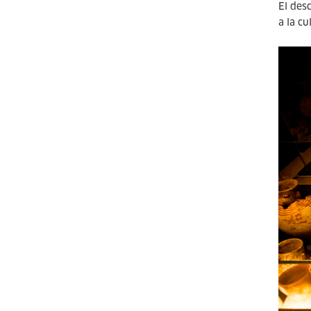
El des
a la cu