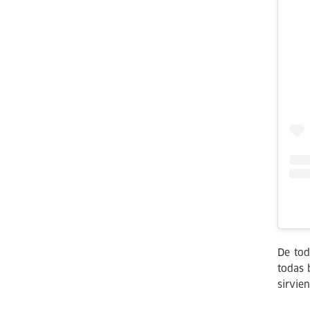
De tod
todas 
sirvie