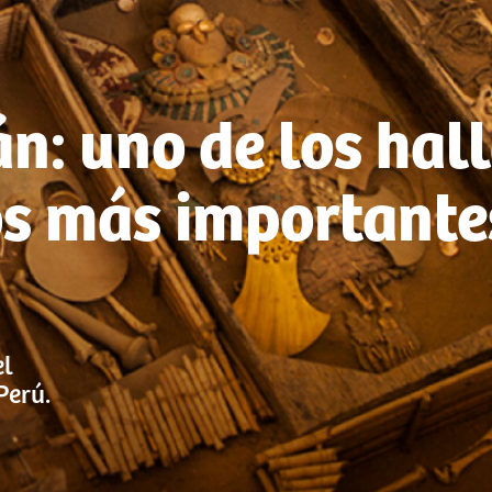
án: uno de los hal
s más importante
el
Perú.