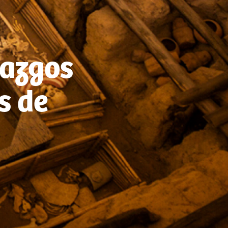
lazgos
s de