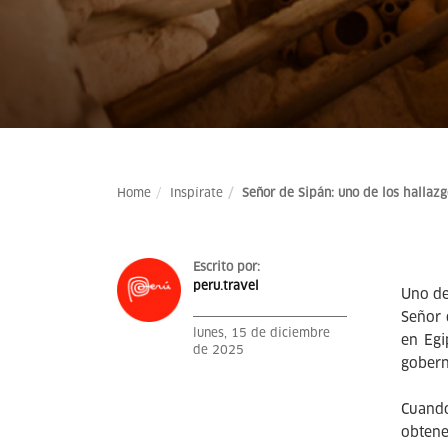
Home
Inspírate
Señor de Sipán: uno de los hallaz
Escrito por:
peru.travel
Uno de
Señor 
lunes, 15 de diciembre
en Egi
de 2025
gobern
Cuando
obtene