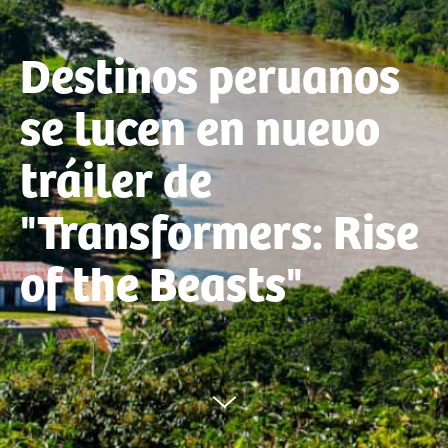
Destinos peruanos
se lucen en nuevo
tráiler de
"Transformers: Rise
of the Beasts"