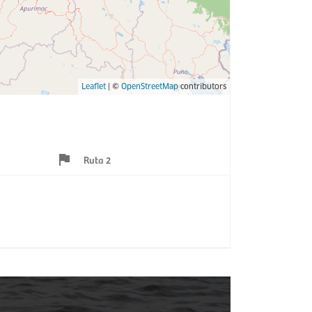
Leaflet
| ©
OpenStreetMap
contributors
Ruta 2