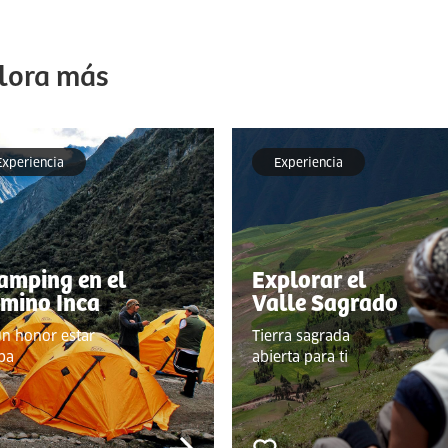
lora más
Experiencia
Experiencia
amping en el
Explorar el
mino Inca
Valle Sagrado
un honor estar
Tierra sagrada
iba
abierta para ti