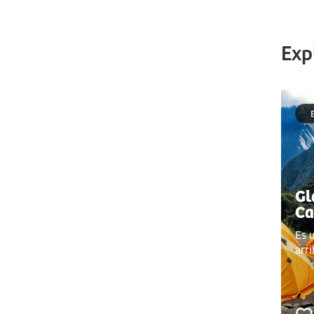
Exp
Gl
Ca
Es 
arr