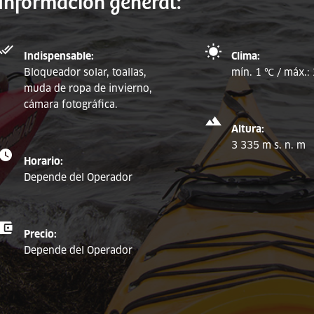
Información general:
Indispensable:
Clima:
Bloqueador solar, toallas,
mín. 1 ℃ / máx.:
muda de ropa de invierno,
cámara fotográfica.
Altura:
3 335 m s. n. m
Horario:
Depende del Operador
Precio:
Depende del Operador