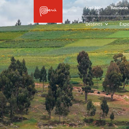
Perú 360º
Reuniones 
Destinos
Expe