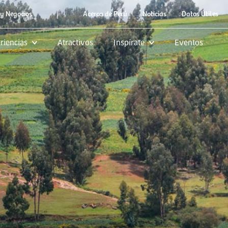
|
y Negocios
Acerca de Perú
Noticias
Datos Útiles
riencias
Atractivos
Inspírate
Eventos