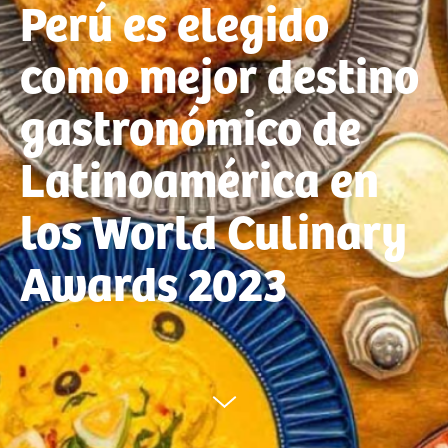
Perú es elegido
como mejor destino
gastronómico de
Latinoamérica en
los World Culinary
Awards 2023